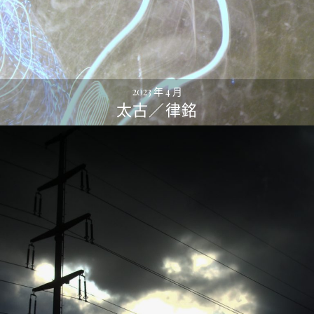
2023 年 4 月
太古／律銘