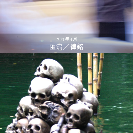
2023 年 4 月
匯流／律銘