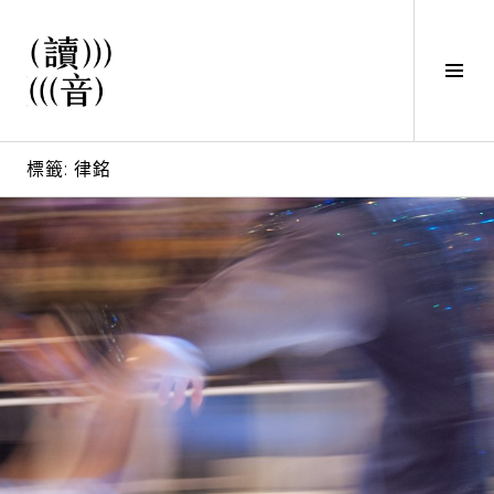
直
接
觀
Tog
看
Sid
文
讀音
章
標籤:
律銘