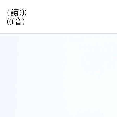
直
接
觀
看
文
讀音
章