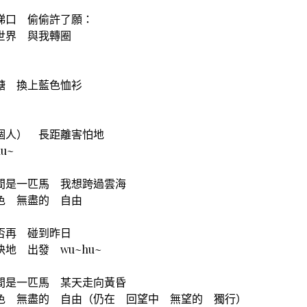
梯口 偷偷許了願：
世界 與我轉圈
糖 換上藍色恤衫
個人） 長距離害怕地
u~
間是一匹馬 我想跨過雲海
色 無盡的 自由
否再 碰到昨日
地 出發 wu~hu~
間是一匹馬 某天走向黃昏
色 無盡的 自由（仍在 回望中 無望的 獨行）