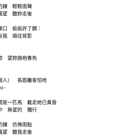
的鐘 輕輕雨聲
窺望 聽妳走後
梯口 偷偷許了願：
有我 過往背影
惚 望妳旗袍春色
個人） 長距離害怕地
u~
間是一匹馬 載走她已黃昏
中 無望的 獨行
的鐘 仿佛雨點
窺望 聽我走後