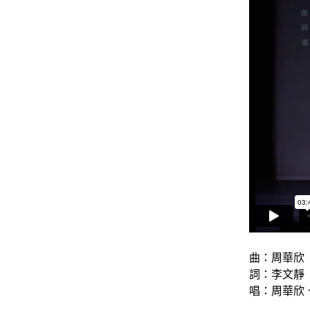
曲：周華欣
詞：李文靜
唱：周華欣