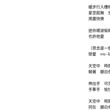
緩步行入樓
星空起舞 
用盡快樂
迷你裙波板
也許他愛
（思念是一
戀愛 wu~h
天空中 時
騎著 銀白
伸出手 可
手牽手 愉快
天空中 時
同在 銀白