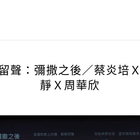
留聲：彌撒之後／蔡炎培
靜Ｘ周華欣