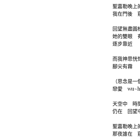
聖嘉勒晚上
我在門後 
回望無盡圓
她的雙眼 
逐步靠近
而我神思恍
腳尖有霧
（思念是一
戀愛 wu~h
天空中 時
仍在 回望
聖嘉勒晚上
那夜誰在 