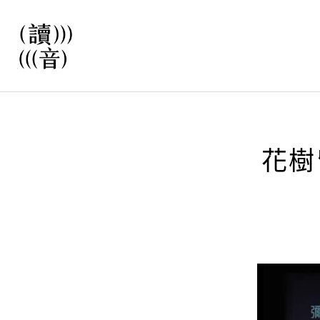
直
接
觀
看
文
讀音
章
花樹