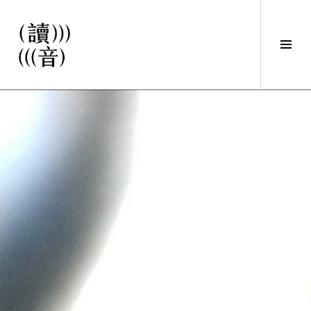
直
接
觀
Tog
看
Sid
文
讀音
章