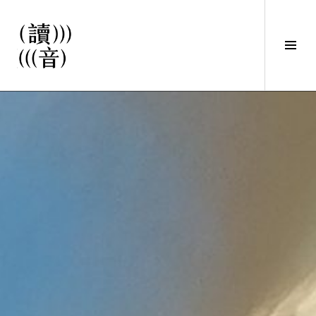
直
接
觀
Tog
看
Sid
文
讀音
章