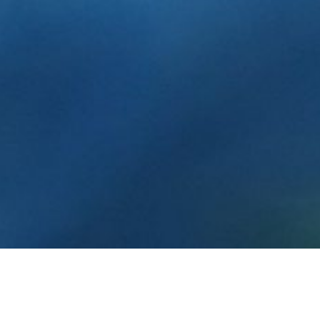
2023 年 3 月
瑪尼大海／余婉蘭