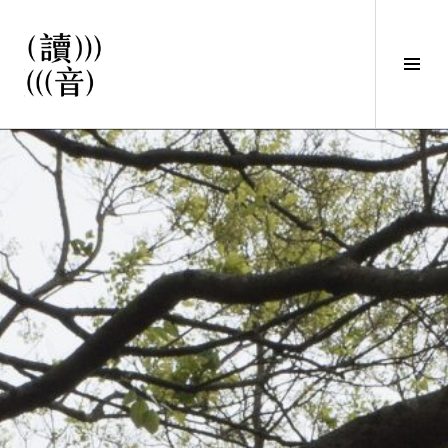
直
接
觀
Tog
看
Sid
文
讀音
章