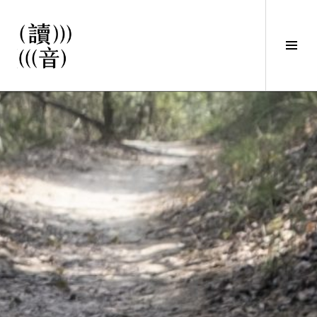
直
接
觀
Tog
看
Sid
文
讀音
章