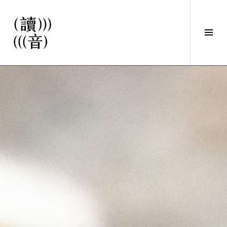
直
接
觀
Tog
看
Sid
文
讀音
章