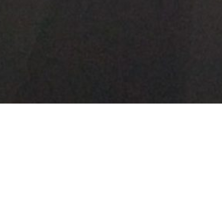
2023 年 3 月
少年／余婉蘭