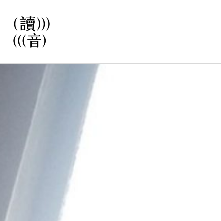
直
接
觀
看
文
讀音
章