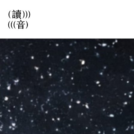
直
接
觀
看
文
讀音
章