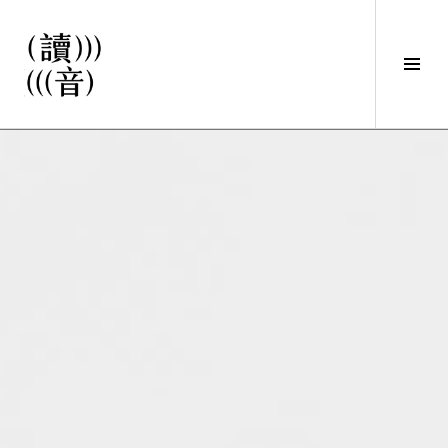
直
接
觀
Tog
看
Sid
文
讀音
章