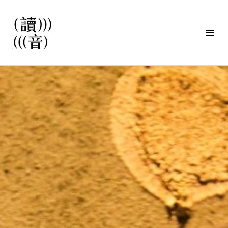
直
接
觀
Tog
看
Sid
文
讀音
章