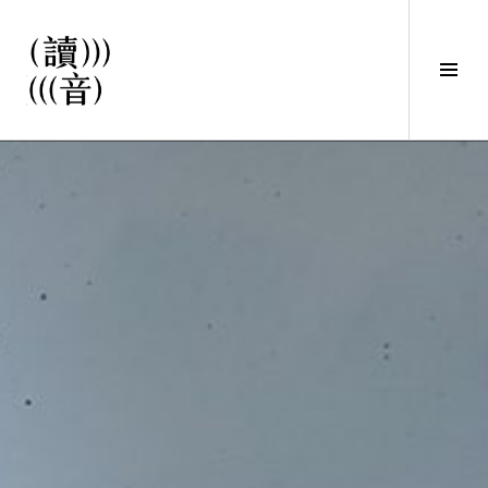
直
接
觀
Tog
看
Sid
文
讀音
章