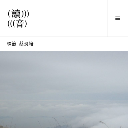
直
接
觀
Tog
看
Sid
文
讀音
章
標籤:
蔡炎培