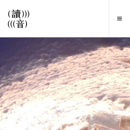
直
接
觀
Tog
看
Sid
文
讀音
章