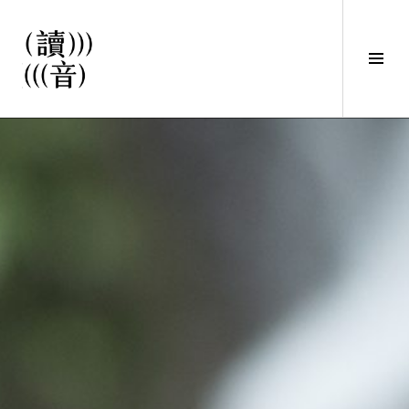
直
接
觀
Tog
看
Sid
文
讀音
章