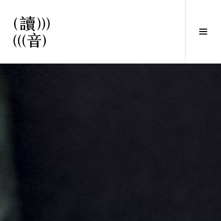
直
接
觀
Tog
看
Sid
文
讀音
章