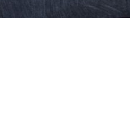
2020 年 4 月
與曾侯乙編鐘相遇在華盛頓──和何
師福仁的〈詠曾侯乙編鐘〉／劉偉
成
聽說出土時，即使水土