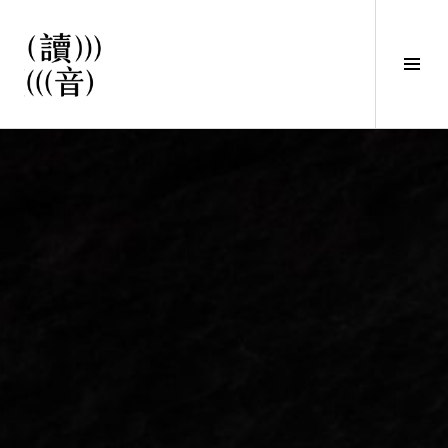
直
接
觀
Tog
看
Sid
文
讀音
章