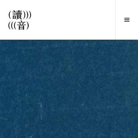
直
接
觀
Tog
看
Sid
文
讀音
章