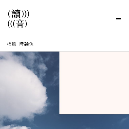
直
接
觀
Tog
看
Sid
文
讀音
章
標籤:
陸穎魚