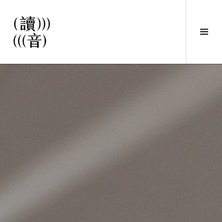
直
接
觀
Tog
看
Sid
文
讀音
章