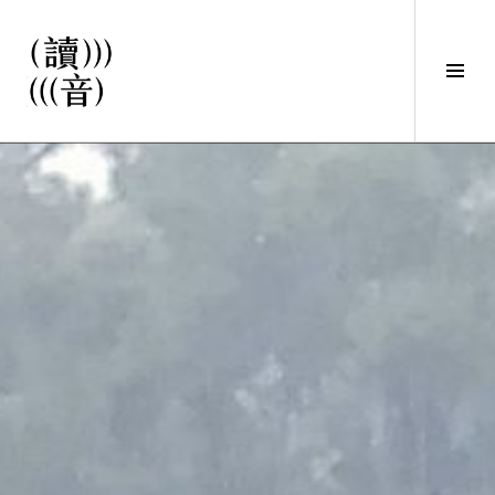
直
接
觀
Tog
看
Sid
文
讀音
章