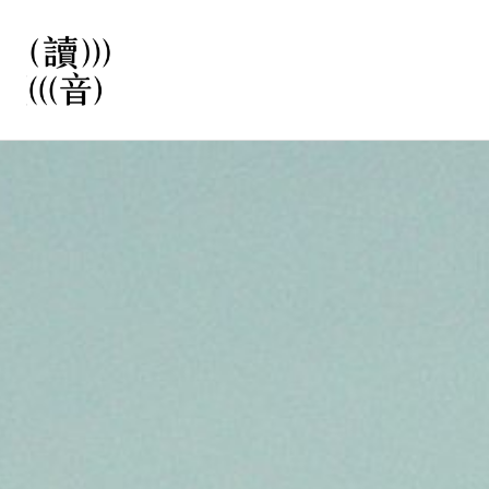
直
接
觀
看
文
讀音
章